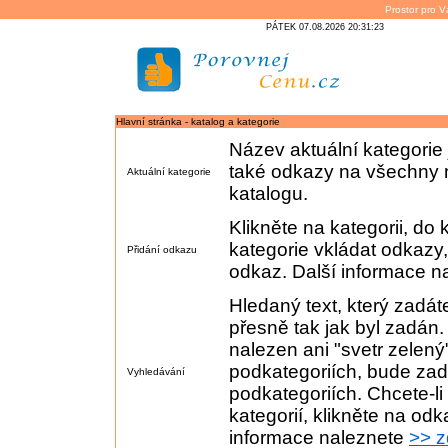
Prostor pro V
PÁTEK 07.08.2026 20:31:23
Hlavní stránka - katalog a kategorie
Název aktuální kategorie
také odkazy na všechny n
Aktuální kategorie
katalogu.
Klikněte na kategorii, do 
kategorie vkládat odkazy
Přidání odkazu
odkaz. Další informace n
Hledaný text, který zadá
přesně tak jak byl zadán
nalezen ani "svetr zelený
podkategoriích, bude zada
Vyhledávání
podkategoriích. Chcete-li
kategorií, klikněte na od
informace naleznete
>> 