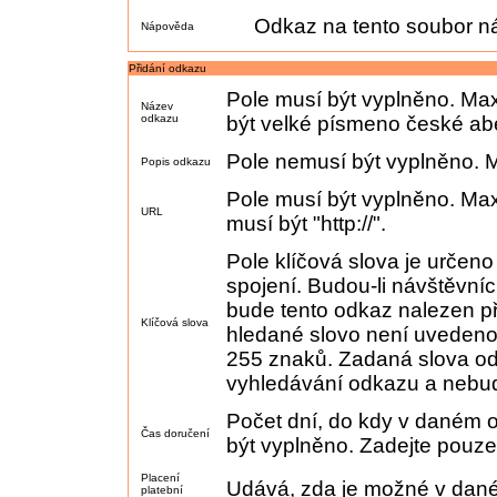
Odkaz na tento soubor n
Nápověda
Přidání odkazu
Pole musí být vyplněno. Max
Název
odkazu
být velké písmeno české ab
Pole nemusí být vyplněno. M
Popis odkazu
Pole musí být vyplněno. Max
URL
musí být "http://".
Pole klíčová slova je určen
spojení. Budou-li návštěvníc
bude tento odkaz nalezen p
Klíčová slova
hledané slovo není uvedeno.
255 znaků. Zadaná slova od
vyhledávání odkazu a nebu
Počet dní, do kdy v daném 
Čas doručení
být vyplněno. Zadejte pouze 
Placení
Udává, zda je možné v daném
platební