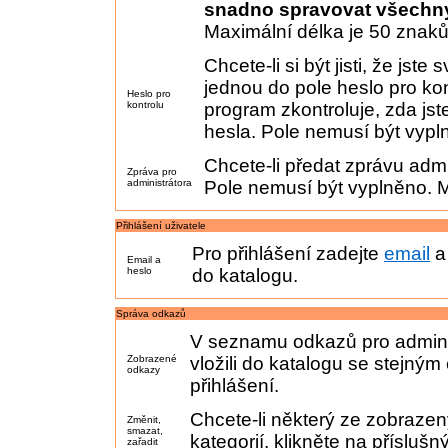
snadno spravovat všechny
Maximální délka je 50 znaků
Chcete-li si být jisti, že jste
jednou do pole heslo pro ko
Heslo pro
kontrolu
program zkontroluje, zda jste
hesla. Pole nemusí být vypl
Chcete-li předat zprávu admin
Zpráva pro
administrátora
Pole nemusí být vyplněno. M
Přihlášení uživatele
Pro přihlášení zadejte
email
Email a
heslo
do katalogu.
Správa odkazů
V seznamu odkazů pro adminis
Zobrazené
vložili do katalogu se stejným 
odkazy
přihlášení.
Chcete-li některý ze zobraze
Změnit,
smazat,
kategorií, klikněte na příslušn
zařadit