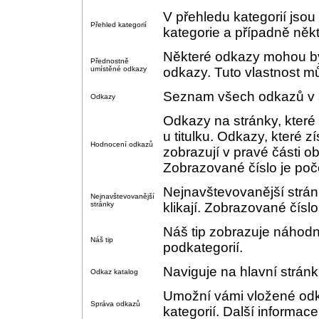
V přehledu kategorií jso
Přehled kategorií
kategorie a případně něk
Některé odkazy mohou bý
Přednostně
umístěné odkazy
odkazy. Tuto vlastnost mů
Seznam všech odkazů v ak
Odkazy
Odkazy na stránky, které
u titulku. Odkazy, které z
Hodnocení odkazů
zobrazují v pravé části 
Zobrazované číslo je poč
Nejnavštevovanější stránk
Nejnavštevovanější
stránky
klikají. Zobrazované číslo 
Náš tip zobrazuje náhodně
Náš tip
podkategorií.
Naviguje na hlavní strán
Odkaz katalog
Umožní vámi vložené odka
Správa odkazů
kategorií. Další informac