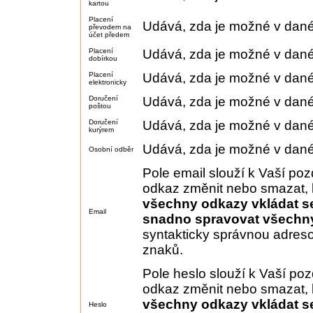
kartou
Placení
Udává, zda je možné v dan
převodem na
účet předem
Placení
Udává, zda je možné v dané
dobírkou
Placení
Udává, zda je možné v dané
elektronicky
Doručení
Udává, zda je možné v dané
poštou
Doručení
Udává, zda je možné v dané
kurýrem
Udává, zda je možné v dané
Osobní odběr
Pole email slouží k Vaší pozd
odkaz změnit nebo smazat, 
všechny odkazy vkládat s
Email
snadno spravovat všechny
syntakticky správnou adreso
znaků.
Pole heslo slouží k Vaší pozd
odkaz změnit nebo smazat, 
všechny odkazy vkládat s
Heslo