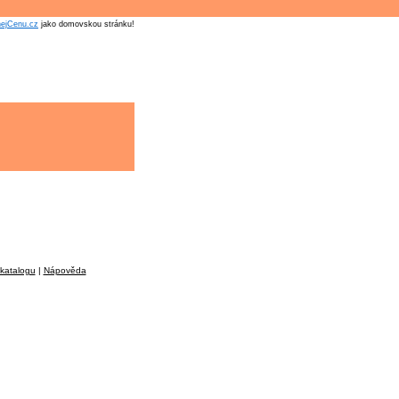
nejCenu.cz
jako domovskou stránku!
katalogu
|
Nápověda