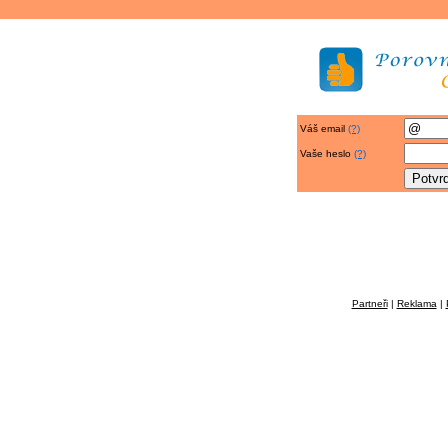
Váš email
(?)
Vaše heslo
(?)
Partneři
|
Reklama
|