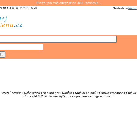
Prostor pro Váš odkaz již od 300,- Kč/měsíc...
SOBOTA 08.08.2026 1:36:28
Nastavte si
Porov
Provizní systém
|
Naše ikona
|
Náš banner
|
Kariéra
|
Správa odkazů
|
Správa kategorie
|
Správa 
Copyright © 2026 PorovnejCenu.cz -
porovnejcenu@centrum.cz